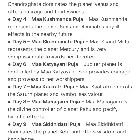
Chandraghata dominates the planet Venus and
offers courage and fearlessness.
●
Day 4 – Maa Kushmanda Puja
– Maa Kushmanda
represents the planet Sun and eliminates any ill-
effects in the nearby future.
●
Day 5 – Maa Skandamata Puja
– Maa Skand Mata
represents the planet Mercury and is very
compassionate towards her devotee.
●
Day 6 – Maa Katyayani Puja
– Jupiter planet is
controlled by Maa Katyayani. She provides courage
and prowess to her worshippers.
●
Day 7 – Maa Kaalratri Puja
– Maa Kaalratri controls
the Saturn planet and symbolises valour.
●
Day 8 – Maa Mahagauri Puja
– Maa Mahagauri is
the divine controller of planet Rahu and pacify
harmful effects.
●
Day 9 – Maa Siddhidatri Puja
– Maa Siddhidatri
dominates the planet Ketu and offers wisdom and
knowledge.