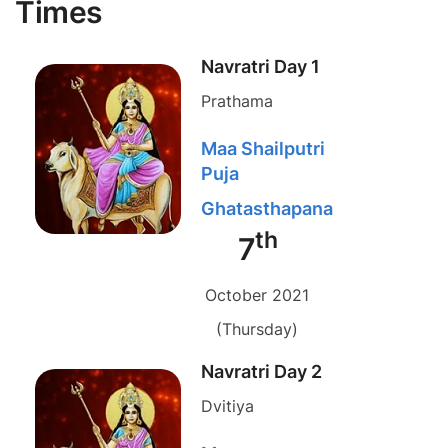
Times
Navratri Day 1
Prathama
Maa Shailputri
Puja
Ghatasthapana
th
7
October 2021
(Thursday)
Navratri Day 2
Dvitiya