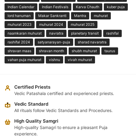
Indian Calendar
Indian Festivals
Karva Chauth
kuber puja
lord hanuman
Makar Sankranti
Mantra
muhurat
muhurat 2023
muhurat 2024
muhurat 2025
naamkaran muhurat
navratra
planetary transit
rashifal
rashifal 2024
satyanarayan-puja
sharad navaratra
shravan maas
shravan month
shubh muhurat
taurus
vahan puja muhurat
vishnu
vivah muhurat
Certified Priests
Vedic Patashala certified and experienced priests.
Vedic Standard
All rituals follow Vedic Standards and Procedures.
High Quality Samgri
High-quality Samagri to ensure a pleasant Puja
experience.