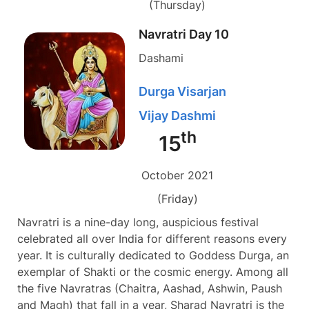
(Thursday)
Navratri Day 10
Dashami
Durga Visarjan
Vijay Dashmi
th
15
October 2021
(Friday)
Navratri is a nine-day long, auspicious festival
celebrated all over India for different reasons every
year. It is culturally dedicated to Goddess Durga, an
exemplar of Shakti or the cosmic energy. Among all
the five Navratras (Chaitra, Aashad, Ashwin, Paush
and Magh) that fall in a year, Sharad Navratri is the