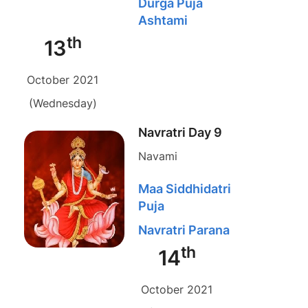
Durga Puja
Ashtami
th
13
October 2021
(Wednesday)
Navratri Day 9
Navami
Maa Siddhidatri
Puja
Navratri Parana
th
14
October 2021