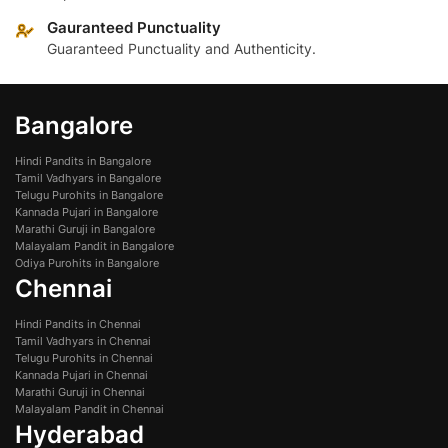
Gauranteed Punctuality
Guaranteed Punctuality and Authenticity.
Bangalore
Hindi Pandits in Bangalore
Tamil Vadhyars in Bangalore
Telugu Purohits in Bangalore
Kannada Pujari in Bangalore
Marathi Guruji in Bangalore
Malayalam Pandit in Bangalore
Odiya Purohits in Bangalore
Chennai
Hindi Pandits in Chennai
Tamil Vadhyars in Chennai
Telugu Purohits in Chennai
Kannada Pujari in Chennai
Marathi Guruji in Chennai
Malayalam Pandit in Chennai
Hyderabad