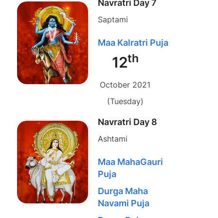
Navratri Day 7
Saptami
Maa Kalratri Puja
th
12
October 2021
(Tuesday)
Navratri Day 8
Ashtami
Maa MahaGauri
Puja
Durga Maha
Navami Puja