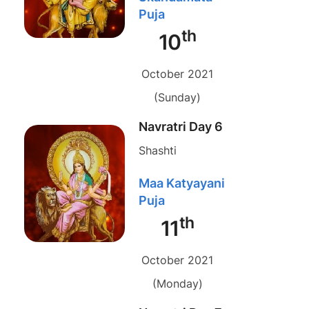
Puja
th
10
October 2021
(Sunday)
Navratri Day 6
Shashti
Maa Katyayani
Puja
th
11
October 2021
(Monday)