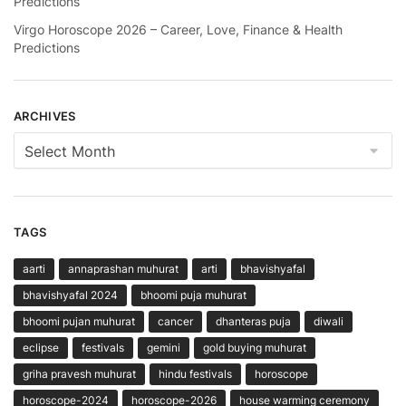
Predictions
Virgo Horoscope 2026 – Career, Love, Finance & Health
Predictions
ARCHIVES
Archives
TAGS
aarti
annaprashan muhurat
arti
bhavishyafal
bhavishyafal 2024
bhoomi puja muhurat
bhoomi pujan muhurat
cancer
dhanteras puja
diwali
eclipse
festivals
gemini
gold buying muhurat
griha pravesh muhurat
hindu festivals
horoscope
horoscope-2024
horoscope-2026
house warming ceremony