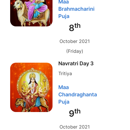
Maa
Brahmacharini
Puja
th
8
October 2021
(Friday)
Navratri Day 3
Tritiya
Maa
Chandraghanta
Puja
th
9
October 2021