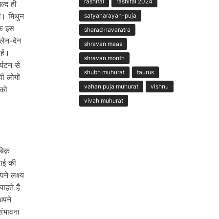
rashifal
rashifal 2024
ल्द ही
गे। मिथुन
satyanarayan-puja
कि इस
sharad navaratra
लेन-देन
shravan maas
हें।
shravan month
्यटन से
shubh muhurat
taurus
ी लोगों
vahan puja muhurat
vishnu
 को
vivah muhurat
बिक़
़ाई की
ने लक्ष्य
हते हैं
अपने
संभावना