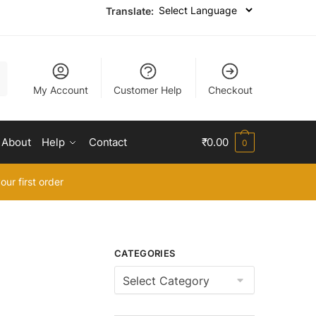
Translate:
My Account
Customer Help
Checkout
About
Help
Contact
₹
0.00
0
our first order
CATEGORIES
Categories