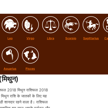
Leo
Virgo
Libra
Scorpio
Sagittarius
Ca
Aquarius
Pisces
(
मिथुन
)
शिफल 2018 मिथुन राशिफल 2018
 मिथुन राशि के जातकों के लिए यह
ही शानदार रहने वाला है। राशिफल
मुताबिक़ इस साल आपके पर्सनल और