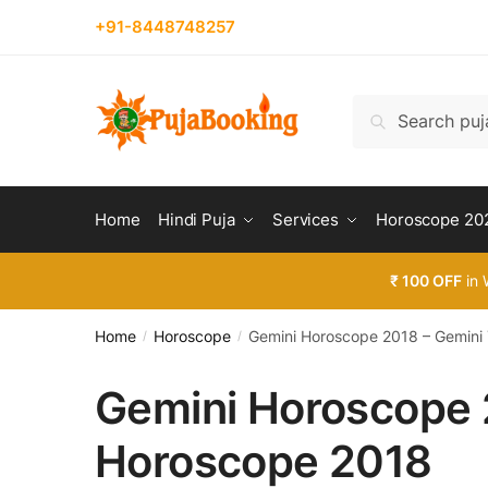
Skip
Skip
+91-8448748257
to
to
navigation
content
Search
Search
for:
Home
Hindi Puja
Services
Horoscope 20
₹ 100 OFF
in 
Home
Horoscope
Gemini Horoscope 2018 – Gemini
/
/
Gemini Horoscope 
Horoscope 2018