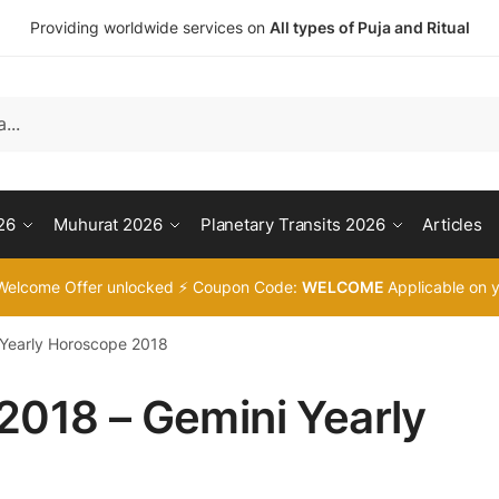
Providing worldwide services on
All types of Puja and Ritual
26
Muhurat 2026
Planetary Transits 2026
Articles
Welcome Offer unlocked ⚡ Coupon Code:
WELCOME
Applicable on y
 Yearly Horoscope 2018
2018 – Gemini Yearly