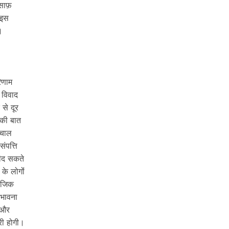
साफ़
 इस
।
िणाम
 विवाद
से दूर
 की बात
 चाल
ंपत्ति
रीद सकते
े लोगोंं
माजिक
ंभावना
 और
री होगी।