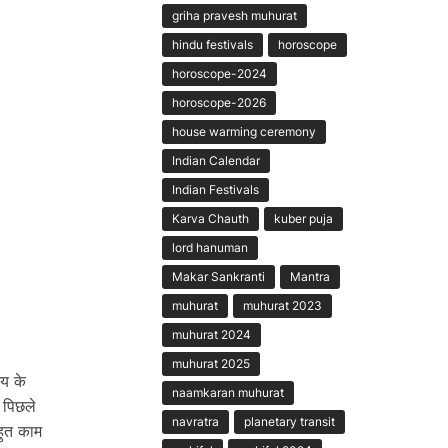
griha pravesh muhurat
hindu festivals
horoscope
horoscope-2024
horoscope-2026
house warming ceremony
Indian Calendar
Indian Festivals
Karva Chauth
kuber puja
lord hanuman
Makar Sankranti
Mantra
muhurat
muhurat 2023
muhurat 2024
muhurat 2025
य के
naamkaran muhurat
 पिछले
navratra
planetary transit
हुत काम