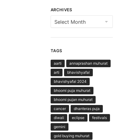
ARCHIVES
Archives
TAGS
aarti
annaprashan muhurat
arti
bhavishyafal
bhavishyafal 2024
bhoomi puja muhurat
bhoomi pujan muhurat
cancer
dhanteras puja
diwali
eclipse
festivals
gemini
gold buying muhurat