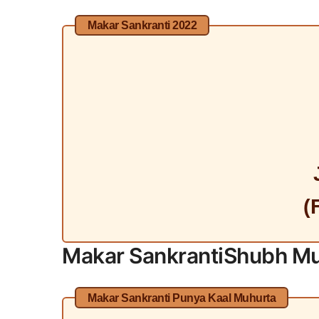
Makar Sankranti 2022
(
Makar Sankranti
Shubh
Mu
Makar Sankranti Punya Kaal Muhurta