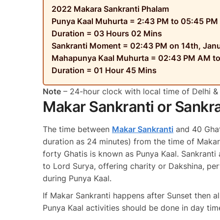
2022 Makara Sankranti Phalam
Punya Kaal Muhurta =
2:43
PM
to
05:45
PM
Duration =
03
Hours
02
Mins
Sankranti Moment =
02:43
PM
on 14th, Jan
Mahapunya Kaal Muhurta =
02:43 PM
AM
t
Duration =
01
Hour
45
Mins
Note
– 24-hour clock with local time of Delhi & 
Makar Sankranti or Sankr
The time between
Makar Sankranti
and 40 Ghati
duration as 24 minutes) from the time of Makar
forty Ghatis is known as Punya Kaal. Sankranti a
to Lord Surya, offering charity or Dakshina, pe
during Punya Kaal.
If Makar Sankranti happens after Sunset then all
Punya Kaal activities should be done in day tim