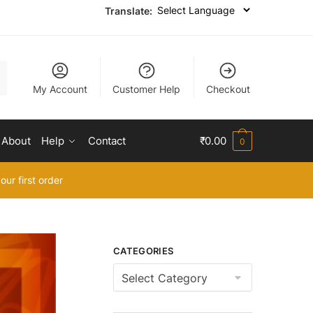
Translate:
My Account
Customer Help
Checkout
About
Help
Contact
₹
0.00
0
our first order
CATEGORIES
Categories