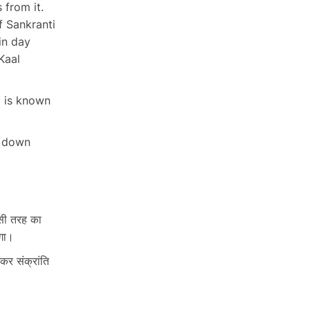
from it.
f Sankranti
in day
Kaal
i is known
ng down
िसी तरह का
एगा।
कर संक्रांति