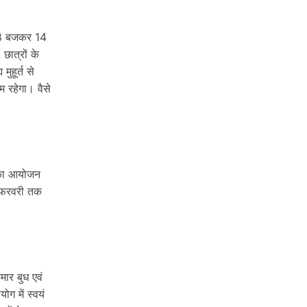
ह 8 बजकर 14
छात्रों के
ुहूर्त से
 रहेगा। वैसे
य का आयोजन
4 फरवरी तक
मार बुध एवं
ोग में स्वयं