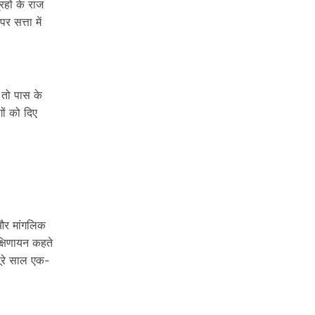
रहों के राज
र सत्ता में
 तो पास के
ों को दिए
 और मांगलिक
दक्षिणायन कहते
 पूरे साल एक-