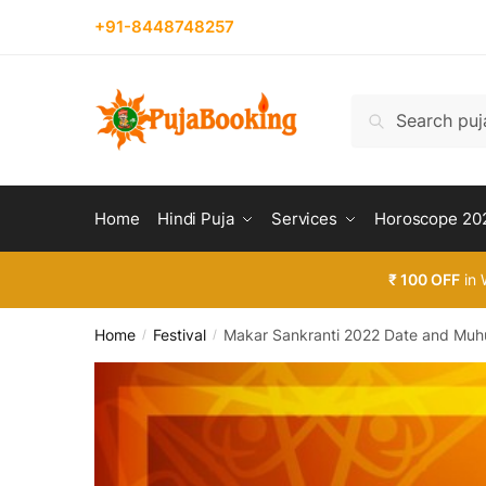
Skip
Skip
+91-8448748257
to
to
navigation
content
Search
Search
for:
Home
Hindi Puja
Services
Horoscope 20
₹ 100 OFF
in 
Home
Festival
Makar Sankranti 2022 Date and Muh
/
/