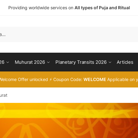
Providing worldwide services on
All types of Puja and Ritual
26
Muhurat 2026
Planetary Transits 2026
Articles
Welcome Offer unlocked ⚡ Coupon Code:
WELCOME
Applicable on y
urat