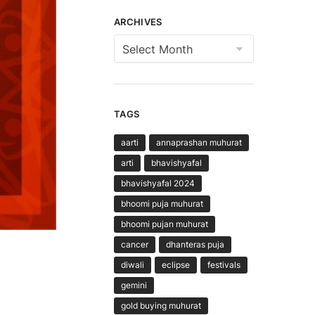
ARCHIVES
Archives
TAGS
aarti
annaprashan muhurat
arti
bhavishyafal
bhavishyafal 2024
bhoomi puja muhurat
bhoomi pujan muhurat
cancer
dhanteras puja
diwali
eclipse
festivals
gemini
gold buying muhurat