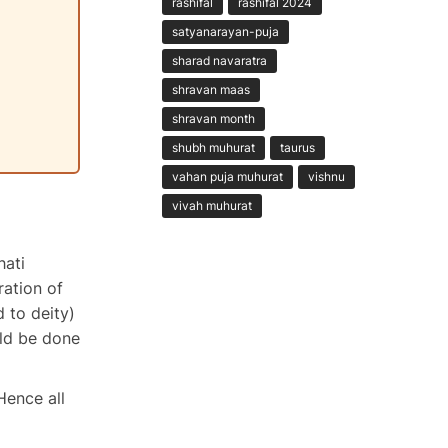
rashifal
rashifal 2024
satyanarayan-puja
sharad navaratra
shravan maas
shravan month
shubh muhurat
taurus
vahan puja muhurat
vishnu
vivah muhurat
hati
ration of
d to deity)
uld be done
Hence all