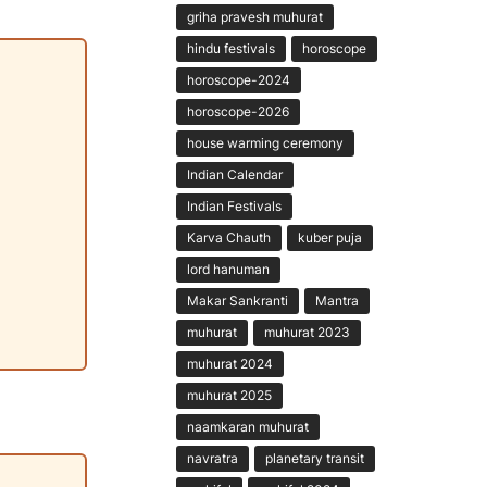
griha pravesh muhurat
hindu festivals
horoscope
horoscope-2024
horoscope-2026
house warming ceremony
Indian Calendar
Indian Festivals
Karva Chauth
kuber puja
lord hanuman
Makar Sankranti
Mantra
muhurat
muhurat 2023
muhurat 2024
muhurat 2025
naamkaran muhurat
navratra
planetary transit