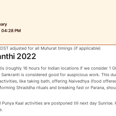
uary
o
04:28
PM
DST adjusted for all Muhurat timings (if applicable)
anthi 2022
s (roughly 16 hours for Indian locations if we consider 1 G
 Sankranti is considered good for auspicious work. This du
ctivities, like taking bath, offering Naivedhya (food offere
rforming Shraddha rituals and breaking fast or Parana, sho
 Punya Kaal activities are postponed till next day Sunrise. 
e.